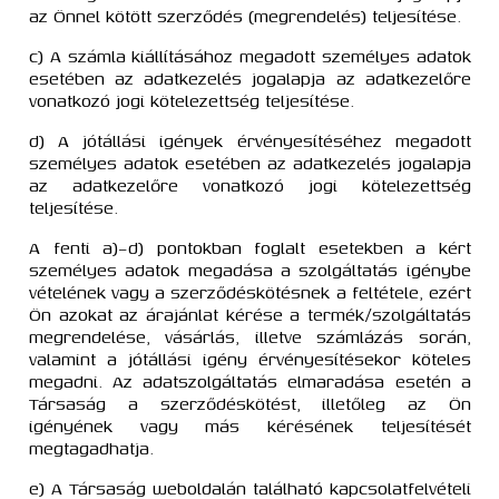
az Önnel kötött szerződés (megrendelés) teljesítése.
c) A számla kiállításához megadott személyes adatok
esetében az adatkezelés jogalapja az adatkezelőre
vonatkozó jogi kötelezettség teljesítése.
d) A jótállási igények érvényesítéséhez megadott
személyes adatok esetében az adatkezelés jogalapja
az adatkezelőre vonatkozó jogi kötelezettség
teljesítése.
A fenti a)–d) pontokban foglalt esetekben a kért
személyes adatok megadása a szolgáltatás igénybe
vételének vagy a szerződéskötésnek a feltétele, ezért
Ön azokat az árajánlat kérése a termék/szolgáltatás
megrendelése, vásárlás, illetve számlázás során,
valamint a jótállási igény érvényesítésekor köteles
megadni. Az adatszolgáltatás elmaradása esetén a
Társaság a szerződéskötést, illetőleg az Ön
igényének vagy más kérésének teljesítését
megtagadhatja.
e) A Társaság weboldalán található kapcsolatfelvételi