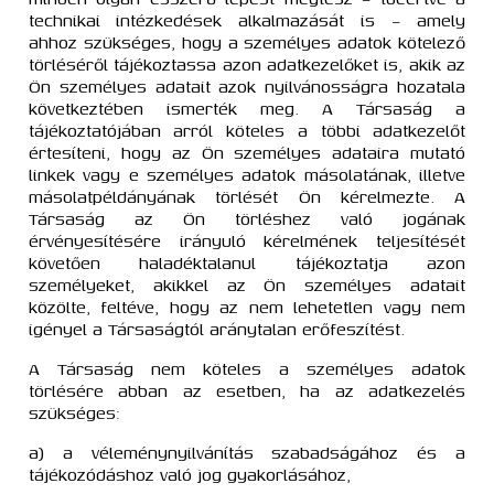
technikai intézkedések alkalmazását is – amely
ahhoz szükséges, hogy a személyes adatok kötelező
törléséről tájékoztassa azon adatkezelőket is, akik az
Ön személyes adatait azok nyilvánosságra hozatala
következtében ismerték meg. A Társaság a
tájékoztatójában arról köteles a többi adatkezelőt
értesíteni, hogy az Ön személyes adataira mutató
linkek vagy e személyes adatok másolatának, illetve
másolatpéldányának törlését Ön kérelmezte. A
Társaság az Ön törléshez való jogának
érvényesítésére irányuló kérelmének teljesítését
követően haladéktalanul tájékoztatja azon
személyeket, akikkel az Ön személyes adatait
közölte, feltéve, hogy az nem lehetetlen vagy nem
igényel a Társaságtól aránytalan erőfeszítést.
A Társaság nem köteles a személyes adatok
törlésére abban az esetben, ha az adatkezelés
szükséges:
a) a véleménynyilvánítás szabadságához és a
tájékozódáshoz való jog gyakorlásához,