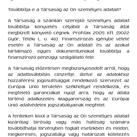
Továbbítja-e a Társaság az Ön személyes adatait?
A Társaság a számlán szereplő személyes adatait
továbbítja könyvelés céljából a Társaság által
megbízott könyvelő cégnek: Profitax 2005 Kft. (9022
Győr, Teleki L. u. 46). Finanszírozás igénybe vétele
esetén a Társaság az Ön adatait és az azokat
tartalmazó egyes dokumentumokat továbbítja a
finanszírozó pénzügyi szolgáltató felé.
A Társaság előzetesen megbizonyosodott arról, hogy
az adattovábbítás címzettje, illetve az adatokhoz
hozzáférési jogosultsággal rendelkező szervezet az
Európai Unió területén székhellyel rendelkezik, és
megfelelő garanciákat nyújt arra, hogy az általa
történő adatkezelés Magyarország és az Európai
Unió adatvédelmi jogszabályainak megfelel.
A fentieken kívül a Társaság az Ön személyes adatait
kizárólag bíróság vagy más hatóság számára
továbbíthatja törvényben foglalt esetekben és módon,
megkeresés, jogszabályi vagy határozati kötelezés