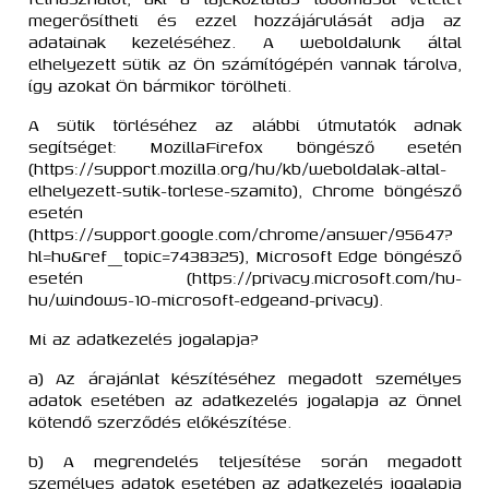
megerősítheti és ezzel hozzájárulását adja az
adatainak kezeléséhez. A weboldalunk által
elhelyezett sütik az Ön számítógépén vannak tárolva,
így azokat Ön bármikor törölheti.
A sütik törléséhez az alábbi útmutatók adnak
segítséget: MozillaFirefox böngésző esetén
(https://support.mozilla.org/hu/kb/weboldalak-altal-
elhelyezett-sutik-torlese-szamito), Chrome böngésző
esetén
(https://support.google.com/chrome/answer/95647?
hl=hu&ref_topic=7438325), Microsoft Edge böngésző
esetén (https://privacy.microsoft.com/hu-
hu/windows-10-microsoft-edgeand-privacy).
Mi az adatkezelés jogalapja?
a) Az árajánlat készítéséhez megadott személyes
adatok esetében az adatkezelés jogalapja az Önnel
kötendő szerződés előkészítése.
b) A megrendelés teljesítése során megadott
személyes adatok esetében az adatkezelés jogalapja