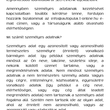
Amennyiben személyes adatainak kezelésével
kapcsolatban további kérdése lenne, forduljon
hozzánk bizalommal az info@autopulai.t-online.hu e-
mail címen, vagy a Társaságunk alább olvasható
elérhetőségein.
Mi számít személyes adatnak?
Személyes adat egy azonosított vagy azonosítható
természetes személyre (érintett) vonatkozó
bármilyen adat. Így például személyes adatnak
minősül az Ön neve, lakcíme, születési ideje, a
nekünk küldött üzenet tartalma, vagy a
megrendelésének adatai. Nem minősül személyes
adatnak a nem természetes személy adata. Vagyis
egy cégre, intézményre, közhivatalra, egyesületre
vonatkozó adatok (így például a cég neve,
elérhetőségei, vagy egy cég által leadott
megrendelés adatai) nem tartoznak a személyes adat
fogalma alá. Szintén nem tartozik ide az olyan adat,
ahol az érintett nem azonosítható, vagyis az
anonimizált vagy statisztikai adat.