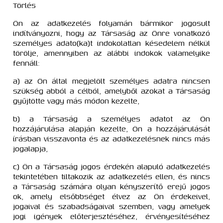
Törlés
Ön az adatkezelés folyamán bármikor jogosult
indítványozni, hogy az Társaság az Önre vonatkozó
személyes adato(ka)t indokolatlan késedelem nélkül
törölje, amennyiben az alábbi indokok valamelyike
fennáll:
a) az Ön által megjelölt személyes adatra nincsen
szükség abból a célból, amelyből azokat a Társaság
gyűjtötte vagy más módon kezelte,
b) a Társaság a személyes adatot az Ön
hozzájárulása alapján kezelte, Ön a hozzájárulását
írásban visszavonta és az adatkezelésnek nincs más
jogalapja,
c) Ön a Társaság jogos érdekén alapuló adatkezelés
tekintetében tiltakozik az adatkezelés ellen, és nincs
a Társaság számára olyan kényszerítő erejű jogos
ok, amely elsőbbséget élvez az Ön érdekeivel,
jogaival és szabadságaival szemben, vagy amelyek
jogi igények előterjesztéséhez, érvényesítéséhez