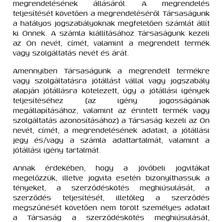
megrendelésének állásáról. A megrendelés
teljesítését követően a megrendeléséről Társaságunk
a hatályos jogszabályoknak megfelelően számlát állít
ki Önnek. A számla kiállításához Társaságunk kezeli
az Ön nevét, címét, valamint a megrendelt termék
vagy szolgáltatás nevét és árát.
Amennyiben Társaságunk a megrendelt termékre
vagy szolgáltatásra jótállást vállal vagy jogszabály
alapján jótállásra kötelezett, úgy a jótállási igények
teljesítéséhez (az igény jogosságának
megállapításához, valamint az érintett termék vagy
szolgáltatás azonosításához) a Társaság kezeli az Ön
nevét, címét, a megrendelésének adatait, a jótállási
jegy és/vagy a számla adattartalmát, valamint a
jótállási igény tartalmát.
Annak érdekében, hogy a jövőbeli jogvitákat
megelőzzük, illetve jogvita esetén bizonyíthassuk a
tényeket, a szerződéskötés meghiúsulását, a
szerződés teljesítését, illetőleg a szerződés
megszűnését követően nem törölt személyes adatait
a Társaság a szerződéskötés meghiúsulását,