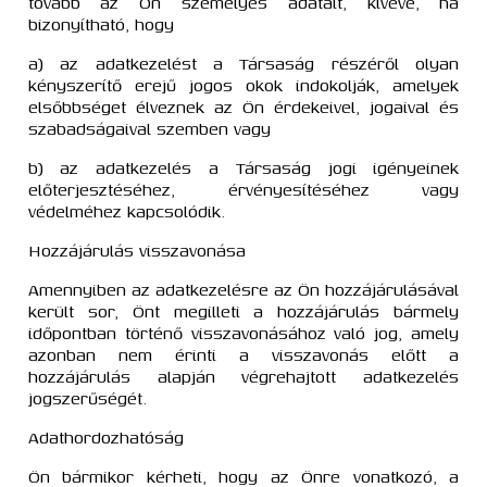
tovább az Ön személyes adatait, kivéve, ha
bizonyítható, hogy
a) az adatkezelést a Társaság részéről olyan
kényszerítő erejű jogos okok indokolják, amelyek
elsőbbséget élveznek az Ön érdekeivel, jogaival és
szabadságaival szemben vagy
b) az adatkezelés a Társaság jogi igényeinek
előterjesztéséhez, érvényesítéséhez vagy
védelméhez kapcsolódik.
Hozzájárulás visszavonása
Amennyiben az adatkezelésre az Ön hozzájárulásával
került sor, Önt megilleti a hozzájárulás bármely
időpontban történő visszavonásához való jog, amely
azonban nem érinti a visszavonás előtt a
hozzájárulás alapján végrehajtott adatkezelés
jogszerűségét.
Adathordozhatóság
Ön bármikor kérheti, hogy az Önre vonatkozó, a