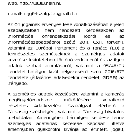
Web: http://www.naih.hu
E-mail: ugyfelszolgalat@naih.hu
Az Ön jogainak érvényesítése vonatkozásában a jelen
Szabályzatban nem rendezett kérdésekben az
információs önrendelkezési jogról és az
információszabadságról szóló 2011. CXII. törvény,
valamint az Európai Parlament és a Tanács (EU) a
természetes személyeknek a személyes adatok
kezelése tekintetében történő védelméről és az ilyen
adatok szabad áramlásáról, valamint a 95/46/EK
rendelet hatályon kívül helyezéséről szóló 2016/679
rendelete (általános adatvédelmi rendelet, GDPR) az
irányadó.
A személyes adatok kezelésére valamint a kamerás
megfigyelőrendszer működésére vonatkozó
részletes Adatkezelési Szabályzat elérhető a
Társaság székhelyén, valamint a Társaság hivatalos
weboldalán. Amennyiben bármilyen kérdése lenne
személyes adatainak kezelése kapcsán, illetve
amennyiben gyakorolni kívánja az érintetti jogait,