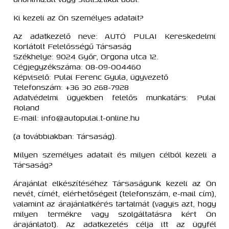
Ki kezeli az Ön személyes adatait?
Az adatkezelő neve: AUTÓ PULAI Kereskedelmi
Korlátolt Felelősségű Társaság
Székhelye: 9024 Győr, Orgona utca 12.
Cégjegyzékszáma: 08-09-004460
Képviselő: Pulai Ferenc Gyula, ügyvezető
Telefonszám: +36 30 268-7928
Adatvédelmi ügyekben felelős munkatárs: Pulai
Roland
E-mail: info@autopulai.t-online.hu
(a továbbiakban: Társaság).
Milyen személyes adatait és milyen célból kezeli a
Társaság?
Árajánlat elkészítéséhez Társaságunk kezeli az Ön
nevét, címét, elérhetőségeit (telefonszám, e-mail cím),
valamint az árajánlatkérés tartalmát (vagyis azt, hogy
milyen termékre vagy szolgáltatásra kért Ön
árajánlatot). Az adatkezelés célja itt az ügyfél